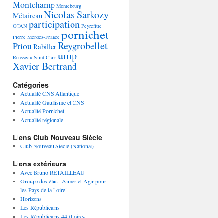
Montchamp
Montebourg
Nicolas Sarkozy
Métaireau
participation
OTAN
Peyrefitte
pornichet
Pierre Mendès-France
Reygrobellet
Priou
Rabiller
ump
Rousseau
Saint Clair
Xavier Bertrand
Catégories
Actualité CNS Atlantique
Actualité Gaullisme et CNS
Actualité Pornichet
Actualité régionale
Liens Club Nouveau Siècle
Club Nouveau Siècle (National)
Liens extérieurs
Avec Bruno RETAILLEAU
Groupe des élus "Aimer et Agir pour
les Pays de la Loire"
Horizons
Les Républicains
Les Républicains 44 (Loire-