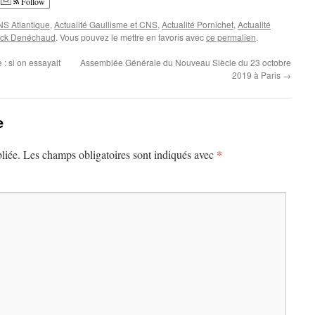
Follow
NS Atlantique
,
Actualité Gaullisme et CNS
,
Actualité Pornichet
,
Actualité
ick Denéchaud
. Vous pouvez le mettre en favoris avec
ce permalien
.
 : si on essayait
Assemblée Générale du Nouveau Siècle du 23 octobre
2019 à Paris
→
e
*
liée.
Les champs obligatoires sont indiqués avec