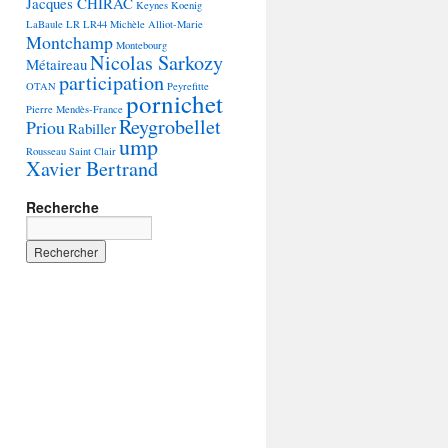
Jacques CHIRAC
Keynes
Koenig
LaBaule
LR
LR44
Michèle Alliot-Marie
Montchamp
Montebourg
Nicolas Sarkozy
Métaireau
participation
OTAN
Peyrefitte
pornichet
Pierre Mendès-France
Reygrobellet
Priou
Rabiller
ump
Rousseau
Saint Clair
Xavier Bertrand
Recherche