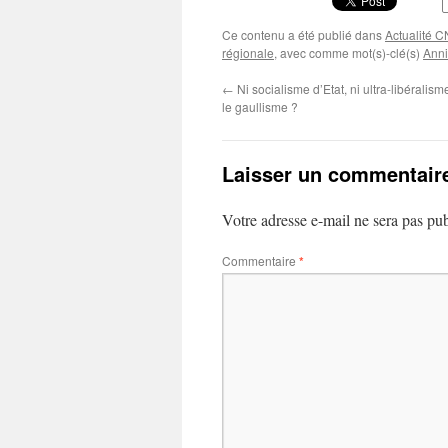
Ce contenu a été publié dans
Actualité C
régionale
, avec comme mot(s)-clé(s)
Ann
←
Ni socialisme d’Etat, ni ultra-libéralisme
le gaullisme ?
Laisser un commentair
Votre adresse e-mail ne sera pas pub
Commentaire
*