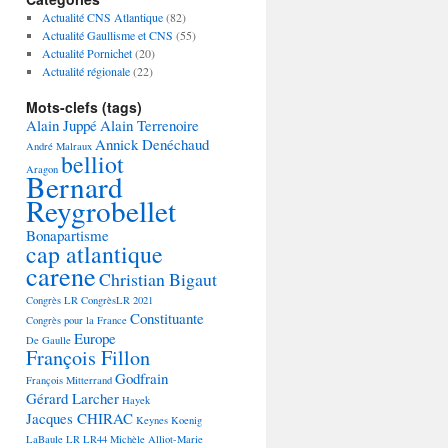
Actualité CNS Atlantique
(82)
Actualité Gaullisme et CNS
(55)
Actualité Pornichet
(20)
Actualité régionale
(22)
Mots-clefs (tags)
Alain Juppé
Alain Terrenoire
Annick Denéchaud
André Malraux
belliot
Aragon
Bernard
Reygrobellet
Bonapartisme
cap atlantique
carene
Christian Bigaut
Congrès LR
CongrèsLR 2021
Constituante
Congrès pour la France
Europe
De Gaulle
François Fillon
Godfrain
François Mitterrand
Gérard Larcher
Hayek
Jacques CHIRAC
Keynes
Koenig
LaBaule
LR
LR44
Michèle Alliot-Marie