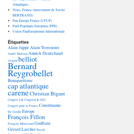
Atlantique)
Nous, France (mouvement de Xavier
BERTRAND)
Pan Europe France (CFUP)
Parti Populaire Européen (PPE)
Union PanEuropéenne Internationale
Étiquettes
Alain Juppé
Alain Terrenoire
Annick Denéchaud
André Malraux
belliot
Aragon
Bernard
Reygrobellet
Bonapartisme
cap atlantique
carene
Christian Bigaut
Congrès LR
CongrèsLR 2021
Constituante
Congrès pour la France
Europe
De Gaulle
François Fillon
Godfrain
François Mitterrand
Gérard Larcher
Hayek