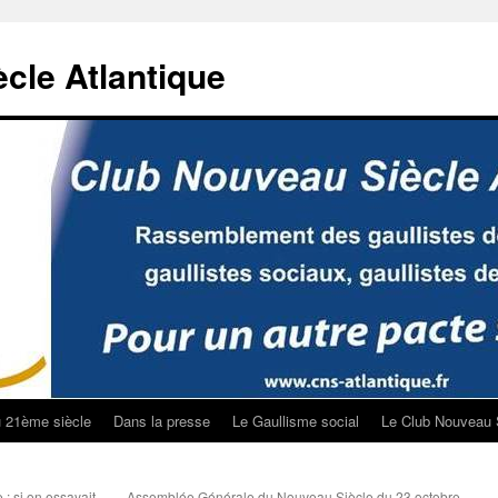
cle Atlantique
u 21ème siècle
Dans la presse
Le Gaullisme social
Le Club Nouveau 
 : si on essayait
Assemblée Générale du Nouveau Siècle du 23 octobre