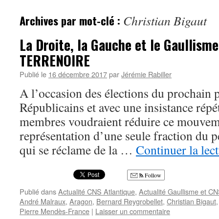
Archives par mot-clé :
Christian Bigaut
La Droite, la Gauche et le Gaullisme
TERRENOIRE
Publié le
16 décembre 2017
par
Jérémie Rabiller
A l’occasion des élections du prochain p
Républicains et avec une insistance répét
membres voudraient réduire ce mouveme
représentation d’une seule fraction du pe
qui se réclame de la …
Continuer la lec
Follow
Publié dans
Actualité CNS Atlantique
,
Actualité Gaullisme et C
André Malraux
,
Aragon
,
Bernard Reygrobellet
,
Christian Bigaut
Pierre Mendès-France
|
Laisser un commentaire