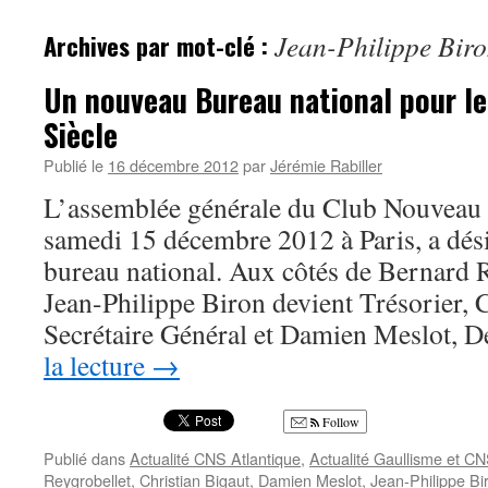
Archives par mot-clé :
Jean-Philippe Bir
Un nouveau Bureau national pour l
Siècle
Publié le
16 décembre 2012
par
Jérémie Rabiller
L’assemblée générale du Club Nouveau S
samedi 15 décembre 2012 à Paris, a dé
bureau national. Aux côtés de Bernard R
Jean-Philippe Biron devient Trésorier, C
Secrétaire Général et Damien Meslot, 
la lecture
→
Follow
Publié dans
Actualité CNS Atlantique
,
Actualité Gaullisme et C
Reygrobellet
,
Christian Bigaut
,
Damien Meslot
,
Jean-Philippe Bi