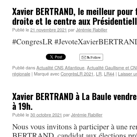
Xavier BERTRAND, le meilleur pour f
droite et le centre aux Présidentiel
Publié le
21 novembre 2021
par
Jérémie Rabiller
#CongresLR #JevoteXavierBERTRA
Follow
Publié dans
Actualité CNS Atlantique
,
Actualité Gaullisme et C
régionale
|
Marqué avec
CongrèsLR 2021
,
LR
,
LR44
|
Laisser 
Xavier BERTRAND à La Baule vendre
à 19h.
Publié le
30 octobre 2021
par
Jérémie Rabiller
Nous vous invitons à participer à une r
BERTRAND, candidat aux élections prés