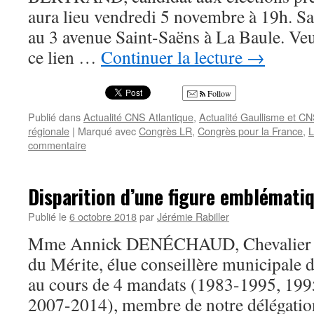
aura lieu vendredi 5 novembre à 19h. Sa
au 3 avenue Saint-Saëns à La Baule. Veui
ce lien …
Continuer la lecture
→
Follow
Publié dans
Actualité CNS Atlantique
,
Actualité Gaullisme et C
régionale
|
Marqué avec
Congrès LR
,
Congrès pour la France
,
L
commentaire
Disparition d’une figure emblémati
Publié le
6 octobre 2018
par
Jérémie Rabiller
Mme Annick DENÉCHAUD, Chevalier da
du Mérite, élue conseillère municipale d
au cours de 4 mandats (1983-1995, 19
2007-2014), membre de notre délégatio