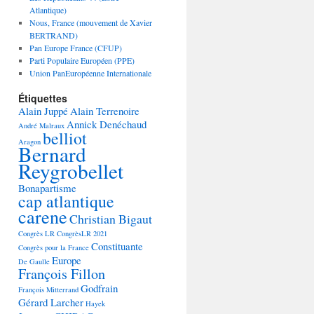
Atlantique)
Nous, France (mouvement de Xavier
BERTRAND)
Pan Europe France (CFUP)
Parti Populaire Européen (PPE)
Union PanEuropéenne Internationale
Étiquettes
Alain Juppé
Alain Terrenoire
Annick Denéchaud
André Malraux
belliot
Aragon
Bernard
Reygrobellet
Bonapartisme
cap atlantique
carene
Christian Bigaut
Congrès LR
CongrèsLR 2021
Constituante
Congrès pour la France
Europe
De Gaulle
François Fillon
Godfrain
François Mitterrand
Gérard Larcher
Hayek