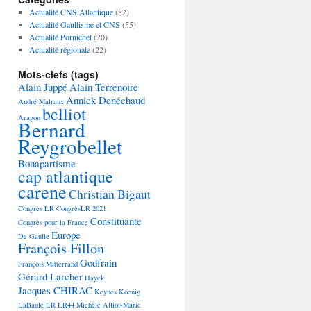
Actualité CNS Atlantique
(82)
Actualité Gaullisme et CNS
(55)
Actualité Pornichet
(20)
Actualité régionale
(22)
Mots-clefs (tags)
Alain Juppé
Alain Terrenoire
Annick Denéchaud
André Malraux
belliot
Aragon
Bernard
Reygrobellet
Bonapartisme
cap atlantique
carene
Christian Bigaut
Congrès LR
CongrèsLR 2021
Constituante
Congrès pour la France
Europe
De Gaulle
François Fillon
Godfrain
François Mitterrand
Gérard Larcher
Hayek
Jacques CHIRAC
Keynes
Koenig
LaBaule
LR
LR44
Michèle Alliot-Marie