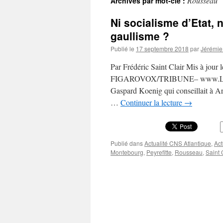
Rousseau
Archives par mot-clé :
Ni socialisme d’Etat, n
gaullisme ?
Publié le
17 septembre 2018
par
Jérémie 
Par Frédéric Saint Clair Mis à jour
FIGAROVOX/TRIBUNE– www.LeFigaro
Gaspard Koenig qui conseillait à Ar
…
Continuer la lecture
→
Publié dans
Actualité CNS Atlantique
,
Act
Montebourg
,
Peyrefitte
,
Rousseau
,
Saint 