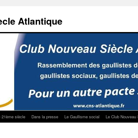
cle Atlantique
u 21ème siècle
Dans la presse
Le Gaullisme social
Le Club Nouveau 