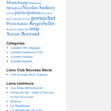
Montchamp
Montebourg
Nicolas Sarkozy
Métaireau
participation
OTAN
Peyrefitte
pornichet
Pierre Mendès-France
Reygrobellet
Priou
Rabiller
ump
Rousseau
Saint Clair
Xavier Bertrand
Catégories
Actualité CNS Atlantique
Actualité Gaullisme et CNS
Actualité Pornichet
Actualité régionale
Liens Club Nouveau Siècle
Club Nouveau Siècle (National)
Liens extérieurs
Avec Bruno RETAILLEAU
Groupe des élus "Aimer et Agir pour
les Pays de la Loire"
Horizons
Les Républicains
Les Républicains 44 (Loire-