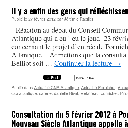
Il y a enfin des gens qui réfléchisse
Publié le
27 février 2012
par
Jérémie Rabiller
Réaction au débat du Conseil Commun
Atlantique qui a eu lieu le jeudi 23 févr
concernant le projet d’entrée de Pornic
Atlantique. Admettons que la consulta
Belliot soit …
Continuer la lecture
→
Follow
Publié dans
Actualité CNS Atlantique
,
Actualité Pornichet
,
Actua
cap atlantique
,
carene
,
danielle Rival
,
Métaireau
,
pornichet
,
Prio
Consultation du 5 février 2012 à Po
Nouveau Siècle Atlantique appelle 