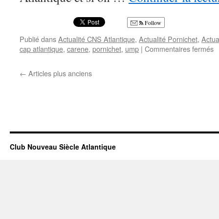
Follow
Publié dans
Actualité CNS Atlantique
,
Actualité Pornichet
,
Actua
s
cap atlantique
,
carene
,
pornichet
,
ump
|
Commentaires fermés
P
D
←
Articles plus anciens
a
e
Club Nouveau Siècle Atlantique