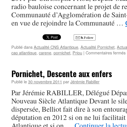
radio bauloise concernant le projet de re
Communauté d’Agglomération de Sain
en vue de rejoindre la Communauté …
Follow
Publié dans
Actualité CNS Atlantique
,
Actualité Pornichet
,
Actua
cap atlantique
,
carene
,
pornichet
,
Priou
|
Commentaires fermés
Pornichet, Descente aux enfers
Publié le
30 novembre 2011
par
Jérémie Rabiller
Par Jérémie RABILLER, Délégué Dépar
Nouveau Siècle Atlantique Devant le si
dispersée, Belliot fait dire à son entoura
députation en 2012 si on ne lui facilitait
Atlantique et si on …
Continuer la lect