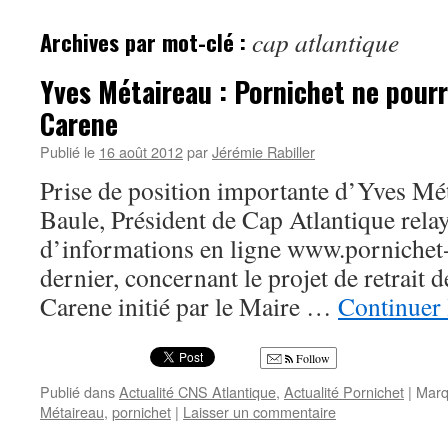
Archives par mot-clé :
cap atlantique
Yves Métaireau : Pornichet ne pourr
Carene
Publié le
16 août 2012
par
Jérémie Rabiller
Prise de position importante d’Yves Mé
Baule, Président de Cap Atlantique relayé
d’informations en ligne www.pornichet-i
dernier, concernant le projet de retrait d
Carene initié par le Maire …
Continuer 
Follow
Publié dans
Actualité CNS Atlantique
,
Actualité Pornichet
|
Marq
Métaireau
,
pornichet
|
Laisser un commentaire