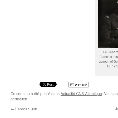
Le General
Francais a l
speech of Gen
18, 1940
Follow
Ce contenu a été publié dans
Actualité CNS Atlantique
. Vous po
permalien
.
←
L’après 9 juin
J