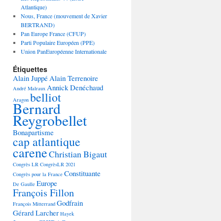
Atlantique)
Nous, France (mouvement de Xavier
BERTRAND)
Pan Europe France (CFUP)
Parti Populaire Européen (PPE)
Union PanEuropéenne Internationale
Étiquettes
Alain Juppé
Alain Terrenoire
Annick Denéchaud
André Malraux
belliot
Aragon
Bernard
Reygrobellet
Bonapartisme
cap atlantique
carene
Christian Bigaut
Congrès LR
CongrèsLR 2021
Constituante
Congrès pour la France
Europe
De Gaulle
François Fillon
Godfrain
François Mitterrand
Gérard Larcher
Hayek