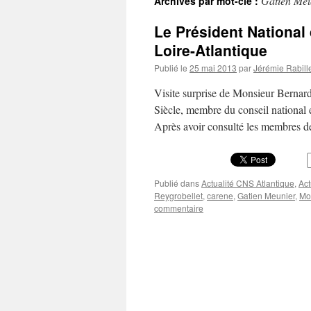
Gatien Meu
Archives par mot-clé :
Le Président National
Loire-Atlantique
Publié le
25 mai 2013
par
Jérémie Rabill
Visite surprise de Monsieur Bern
Siècle, membre du conseil national
Après avoir consulté les membres 
Publié dans
Actualité CNS Atlantique
,
Act
Reygrobellet
,
carene
,
Gatien Meunier
,
Mo
commentaire