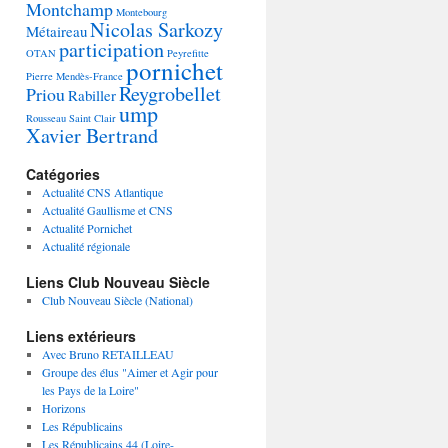
Montchamp
Montebourg
Nicolas Sarkozy
Métaireau
participation
OTAN
Peyrefitte
pornichet
Pierre Mendès-France
Reygrobellet
Priou
Rabiller
ump
Rousseau
Saint Clair
Xavier Bertrand
Catégories
Actualité CNS Atlantique
Actualité Gaullisme et CNS
Actualité Pornichet
Actualité régionale
Liens Club Nouveau Siècle
Club Nouveau Siècle (National)
Liens extérieurs
Avec Bruno RETAILLEAU
Groupe des élus "Aimer et Agir pour
les Pays de la Loire"
Horizons
Les Républicains
Les Républicains 44 (Loire-