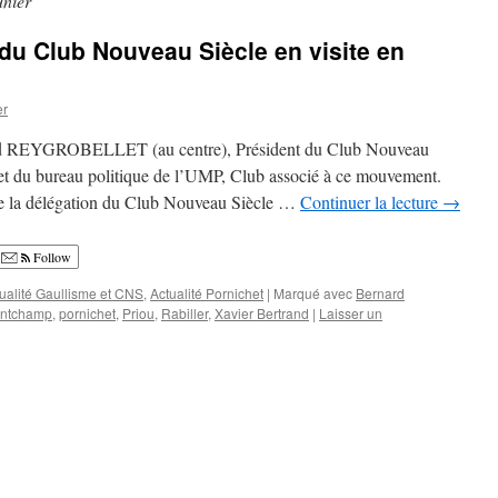
nier
 du Club Nouveau Siècle en visite en
er
ard REYGROBELLET (au centre), Président du Club Nouveau
 et du bureau politique de l’UMP, Club associé à ce mouvement.
de la délégation du Club Nouveau Siècle …
Continuer la lecture
→
Follow
ualité Gaullisme et CNS
,
Actualité Pornichet
|
Marqué avec
Bernard
ntchamp
,
pornichet
,
Priou
,
Rabiller
,
Xavier Bertrand
|
Laisser un