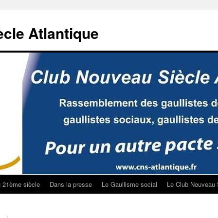
cle Atlantique
u 21ème siècle
Dans la presse
Le Gaullisme social
Le Club Nouveau 