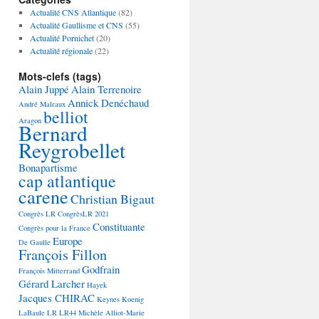
Actualité CNS Atlantique
(82)
Actualité Gaullisme et CNS
(55)
Actualité Pornichet
(20)
Actualité régionale
(22)
Mots-clefs (tags)
Alain Juppé
Alain Terrenoire
Annick Denéchaud
André Malraux
belliot
Aragon
Bernard
Reygrobellet
Bonapartisme
cap atlantique
carene
Christian Bigaut
Congrès LR
CongrèsLR 2021
Constituante
Congrès pour la France
Europe
De Gaulle
François Fillon
Godfrain
François Mitterrand
Gérard Larcher
Hayek
Jacques CHIRAC
Keynes
Koenig
LaBaule
LR
LR44
Michèle Alliot-Marie