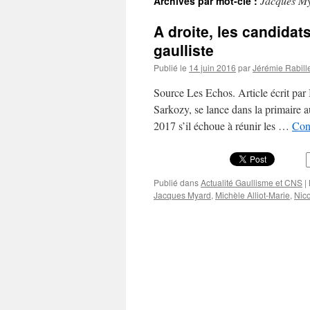
Jacques M
Archives par mot-clé :
A droite, les candidats
gaulliste
Publié le
14 juin 2016
par
Jérémie Rabill
Source Les Echos. Article écrit pa
Sarkozy, se lance dans la primaire 
2017 s’il échoue à réunir les …
Cont
Publié dans
Actualité Gaullisme et CNS
|
Jacques Myard
,
Michèle Alliot-Marie
,
Nic