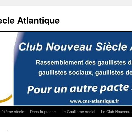
cle Atlantique
u 21ème siècle
Dans la presse
Le Gaullisme social
Le Club Nouveau 