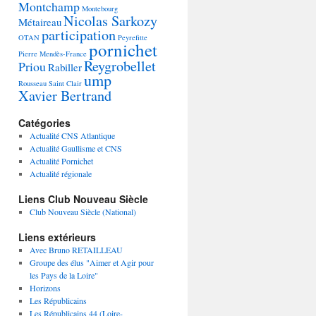
Montchamp
Montebourg
Nicolas Sarkozy
Métaireau
participation
OTAN
Peyrefitte
pornichet
Pierre Mendès-France
Reygrobellet
Priou
Rabiller
ump
Rousseau
Saint Clair
Xavier Bertrand
Catégories
Actualité CNS Atlantique
Actualité Gaullisme et CNS
Actualité Pornichet
Actualité régionale
Liens Club Nouveau Siècle
Club Nouveau Siècle (National)
Liens extérieurs
Avec Bruno RETAILLEAU
Groupe des élus "Aimer et Agir pour
les Pays de la Loire"
Horizons
Les Républicains
Les Républicains 44 (Loire-