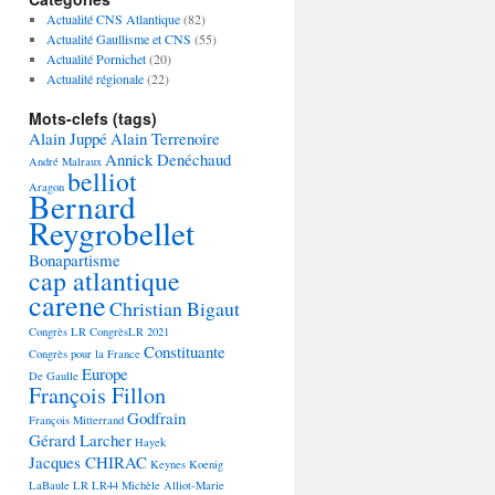
Actualité CNS Atlantique
(82)
Actualité Gaullisme et CNS
(55)
Actualité Pornichet
(20)
Actualité régionale
(22)
Mots-clefs (tags)
Alain Juppé
Alain Terrenoire
Annick Denéchaud
André Malraux
belliot
Aragon
Bernard
Reygrobellet
Bonapartisme
cap atlantique
carene
Christian Bigaut
Congrès LR
CongrèsLR 2021
Constituante
Congrès pour la France
Europe
De Gaulle
François Fillon
Godfrain
François Mitterrand
Gérard Larcher
Hayek
Jacques CHIRAC
Keynes
Koenig
LaBaule
LR
LR44
Michèle Alliot-Marie