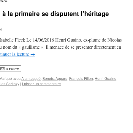
yard
 à la primaire se disputent l’héritage
er
r Isabelle Ficek Le 14/06/2016 Henri Guaino, ex-plume de Nicolas
au nom du « gaullisme ». Il menace de se présenter directement en
inuer la lecture
→
Follow
Marqué avec
Alain Juppé
,
Benoist Apparu
,
François Fillon
,
Henri Guaino
,
olas Sarkozy
|
Laisser un commentaire