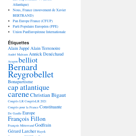
Atlantique)
Nous, France (mouvement de Xavier
BERTRAND)
Pan Europe France (CFUP)
Parti Populaire Européen (PPE)
Union PanEuropéenne Internationale
Étiquettes
Alain Juppé
Alain Terrenoire
Annick Denéchaud
André Malraux
belliot
Aragon
Bernard
Reygrobellet
Bonapartisme
cap atlantique
carene
Christian Bigaut
Congrès LR
CongrèsLR 2021
Constituante
Congrès pour la France
Europe
De Gaulle
François Fillon
Godfrain
François Mitterrand
Gérard Larcher
Hayek