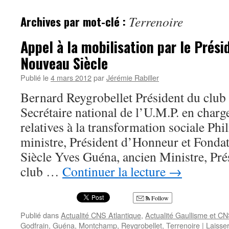
Archives par mot-clé :
Terrenoire
Appel à la mobilisation par le Prési
Nouveau Siècle
Publié le
4 mars 2012
par
Jérémie Rabiller
Bernard Reygrobellet Président du club
Secrétaire national de l’U.M.P. en charg
relatives à la transformation sociale Phi
ministre, Président d’Honneur et Fonda
Siècle Yves Guéna, ancien Ministre, Pr
club …
Continuer la lecture
→
Follow
Publié dans
Actualité CNS Atlantique
,
Actualité Gaullisme et C
Godfrain
,
Guéna
,
Montchamp
,
Reygrobellet
,
Terrenoire
|
Laisse