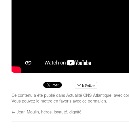
Follow
Ce contenu a été publié dans
Actualité CNS Atlantique
, avec c
Vous pouvez le mettre en favoris avec
ce permalien
.
←
Jean Moulin, héros, loyauté, dignité