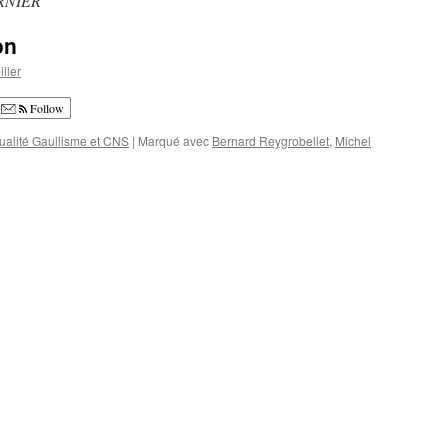
ARNIER
on
ller
Follow
ualité Gaullisme et CNS
|
Marqué avec
Bernard Reygrobellet
,
Michel