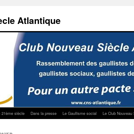
cle Atlantique
u 21ème siècle
Dans la presse
Le Gaullisme social
Le Club Nouveau 