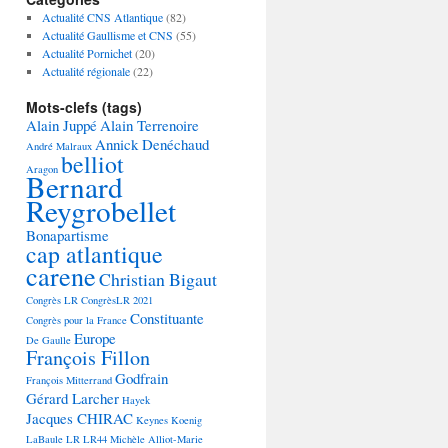
Actualité CNS Atlantique
(82)
Actualité Gaullisme et CNS
(55)
Actualité Pornichet
(20)
Actualité régionale
(22)
Mots-clefs (tags)
Alain Juppé
Alain Terrenoire
Annick Denéchaud
André Malraux
belliot
Aragon
Bernard
Reygrobellet
Bonapartisme
cap atlantique
carene
Christian Bigaut
Congrès LR
CongrèsLR 2021
Constituante
Congrès pour la France
Europe
De Gaulle
François Fillon
Godfrain
François Mitterrand
Gérard Larcher
Hayek
Jacques CHIRAC
Keynes
Koenig
LaBaule
LR
LR44
Michèle Alliot-Marie