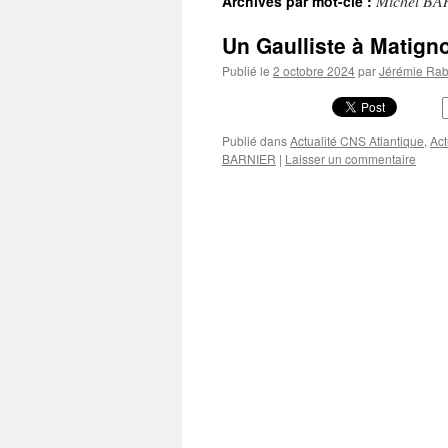
Michel B
Archives par mot-clé :
Un Gaulliste à Matign
Publié le
2 octobre 2024
par
Jérémie Rabi
Publié dans
Actualité CNS Atlantique
,
Act
BARNIER
|
Laisser un commentaire