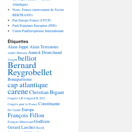
Atlantique)
Nous, France (mouvement de Xavier
BERTRAND)
Pan Europe France (CFUP)
Parti Populaire Européen (PPE)
Union PanEuropéenne Internationale
Étiquettes
Alain Juppé
Alain Terrenoire
Annick Denéchaud
André Malraux
belliot
Aragon
Bernard
Reygrobellet
Bonapartisme
cap atlantique
carene
Christian Bigaut
Congrès LR
CongrèsLR 2021
Constituante
Congrès pour la France
Europe
De Gaulle
François Fillon
Godfrain
François Mitterrand
Gérard Larcher
Hayek