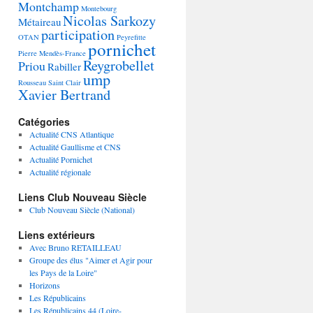
Montchamp
Montebourg
Nicolas Sarkozy
Métaireau
participation
OTAN
Peyrefitte
pornichet
Pierre Mendès-France
Reygrobellet
Priou
Rabiller
ump
Rousseau
Saint Clair
Xavier Bertrand
Catégories
Actualité CNS Atlantique
Actualité Gaullisme et CNS
Actualité Pornichet
Actualité régionale
Liens Club Nouveau Siècle
Club Nouveau Siècle (National)
Liens extérieurs
Avec Bruno RETAILLEAU
Groupe des élus "Aimer et Agir pour
les Pays de la Loire"
Horizons
Les Républicains
Les Républicains 44 (Loire-