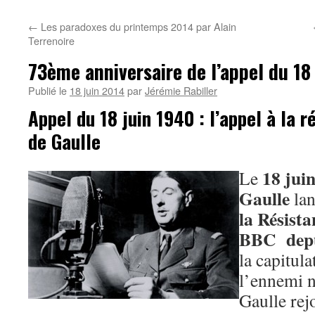
←
Les paradoxes du printemps 2014 par Alain
Terrenoire
73ème anniversaire de l’appel du 18
Publié le
18 juin 2014
par
Jérémie Rabiller
Appel du 18 juin 1940 : l’appel à la 
de Gaulle
18 jui
Le
Gaulle
lan
la Résista
BBC depu
la capitula
l’ennemi n
Gaulle rej