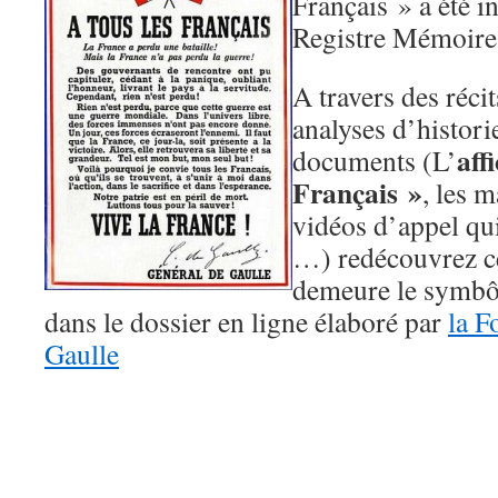
Français » a été i
Registre Mémoir
A travers des réci
analyses d’histori
aff
documents (L’
Français »
, les m
vidéos d’appel qui
…) redécouvrez ce
demeure le symbôl
dans le dossier en ligne élaboré par
la F
Gaulle